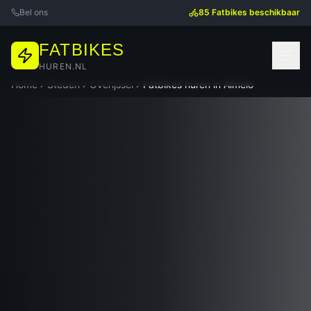
Bel ons
85 Fatbikes beschikbaar
FATBIKES
HUREN.NL
Home
Steden
Overijssel
Fatbikes huren in
Almelo