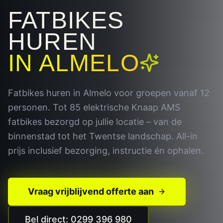
FATBIKES
HUREN
IN
ALMELO
Fatbikes huren in Almelo voor groepen vanaf 12
personen. Tot 85 elektrische Knaap AMS
fatbikes bezorgd op jullie locatie – van de
binnenstad tot het Twentse landschap. All-in
prijs inclusief bezorging, instructie én ophalen.
Vraag vrijblijvend offerte aan
Bel direct: 0299 396 980