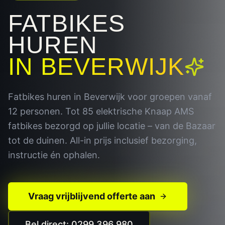
FATBIKES
HUREN
IN
BEVERWIJK
Fatbikes huren in Beverwijk voor groepen vanaf
12 personen. Tot 85 elektrische Knaap AMS
fatbikes bezorgd op jullie locatie – van de Bazaar
tot de duinen. All-in prijs inclusief bezorging,
instructie én ophalen.
Vraag vrijblijvend offerte aan
Bel direct: 0299 396 980