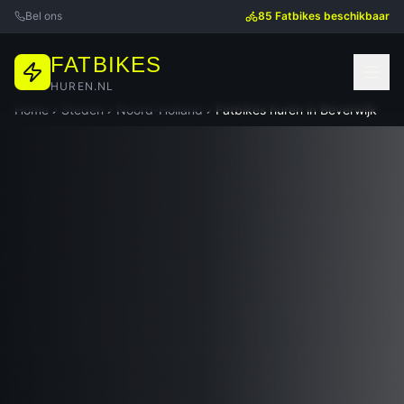
Bel ons
85 Fatbikes beschikbaar
FATBIKES
HUREN.NL
Home
Steden
Noord-Holland
Fatbikes huren in
Beverwijk