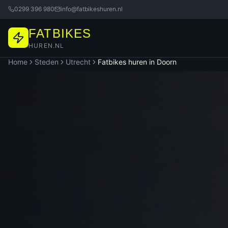
0299 396 980
info@fatbikeshuren.nl
FATBIKES
HUREN.NL
Home
Steden
Utrecht
Fatbikes huren in
Doorn