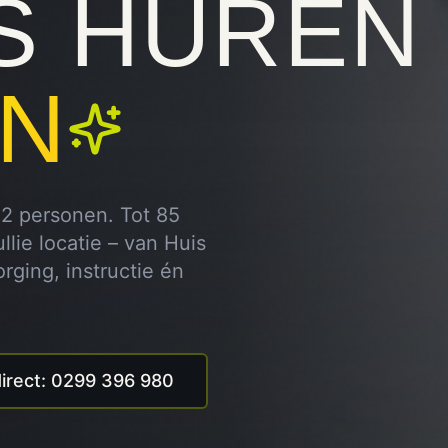
S HUREN
N
12 personen. Tot 85
lie locatie – van Huis
orging, instructie én
direct: 0299 396 980