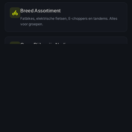
Breed Assortiment
Fatbikes, elektrische fietsen, E-choppers en tandems. Alles
voor groepen.
Geen Rijbewijs Nodig
Een e-fatbike is juridisch een elektrische fiets. Geen rijbewijs
of helm nodig.
Persoonlijke Service
Uitgebreide instructie bij aankomst. Telefonisch bereikbaar
tijdens de tocht.
Ervaring & Expertise
Jarenlange ervaring in verhuur voor een geslaagd groepsuitje.