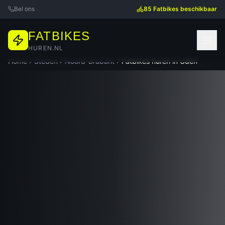
Bel ons
85 Fatbikes beschikbaar
FATBIKES
HUREN.NL
Home
Steden
Noord-Brabant
Fatbikes huren in
Uden