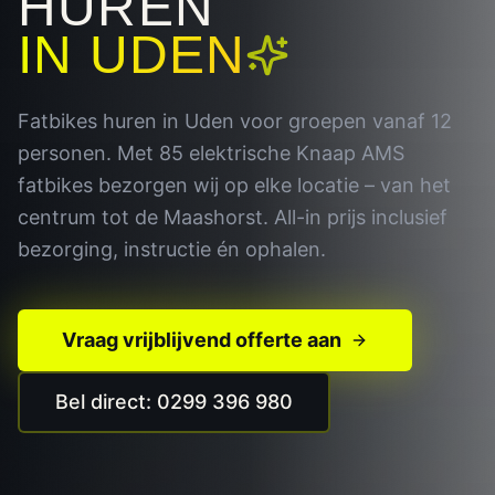
HUREN
IN
UDEN
Fatbikes huren in Uden voor groepen vanaf 12
personen. Met 85 elektrische Knaap AMS
fatbikes bezorgen wij op elke locatie – van het
centrum tot de Maashorst. All-in prijs inclusief
bezorging, instructie én ophalen.
Vraag vrijblijvend offerte aan
Bel direct: 0299 396 980