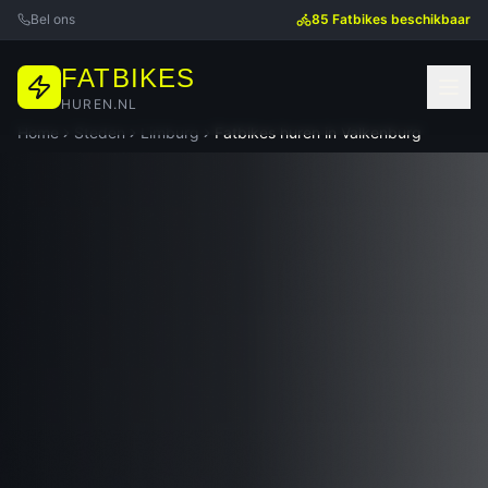
Bel ons
85 Fatbikes beschikbaar
FATBIKES
HUREN.NL
Home
Steden
Limburg
Fatbikes huren in
Valkenburg