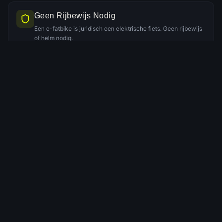
Geen Rijbewijs Nodig
Een e-fatbike is juridisch een elektrische fiets. Geen rijbewijs
of helm nodig.
Persoonlijke Service
Uitgebreide instructie bij aankomst. Telefonisch bereikbaar
tijdens de tocht.
Ervaring & Expertise
Jarenlange ervaring in verhuur voor een geslaagd groepsuitje.