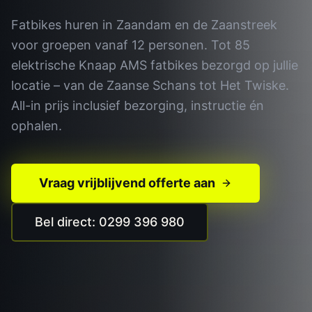
Fatbikes huren in Zaandam en de Zaanstreek
voor groepen vanaf 12 personen. Tot 85
elektrische Knaap AMS fatbikes bezorgd op jullie
locatie – van de Zaanse Schans tot Het Twiske.
All-in prijs inclusief bezorging, instructie én
ophalen.
Vraag vrijblijvend offerte aan
Bel direct: 0299 396 980