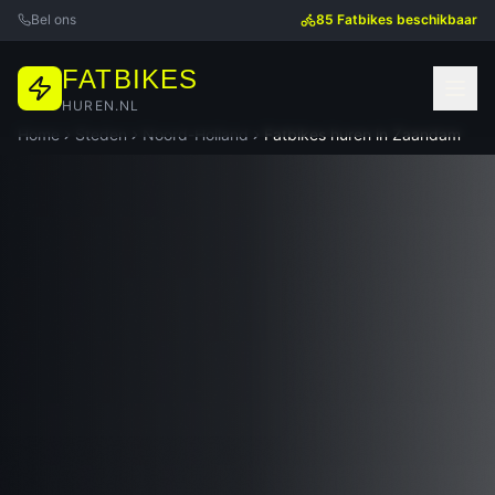
Bel ons
85 Fatbikes beschikbaar
FATBIKES
HUREN.NL
Home
Steden
Noord-Holland
Fatbikes huren in
Zaandam