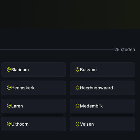
28
steden
Blaricum
Bussum
Heemskerk
Heerhugowaard
Laren
Medemblik
Uithoorn
Velsen