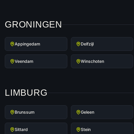
GRONINGEN
Appingedam
Delfzijl
Veendam
Winschoten
LIMBURG
Brunssum
Geleen
Sittard
Stein