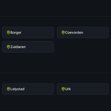
Borger
Coevorden
Zuidlaren
Lelystad
Urk