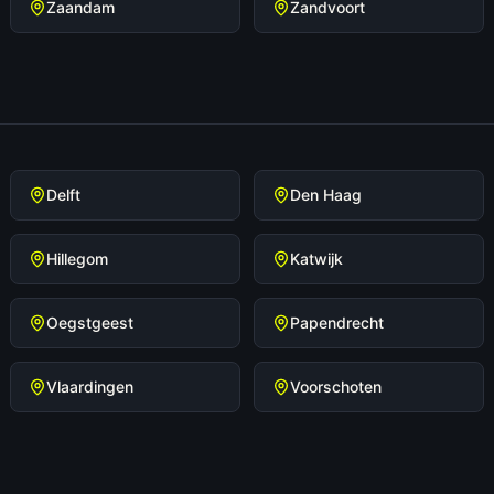
Zaandam
Zandvoort
Delft
Den Haag
Hillegom
Katwijk
Oegstgeest
Papendrecht
Vlaardingen
Voorschoten