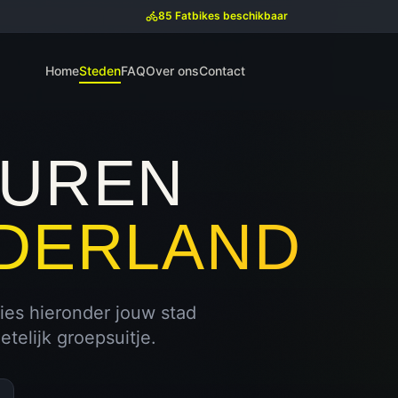
85 Fatbikes beschikbaar
Home
Steden
FAQ
Over ons
Contact
HUREN
EDERLAND
ies hieronder jouw stad
elijk groepsuitje.