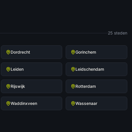
25
steden
Dordrecht
Gorinchem
Leiden
Leidschendam
Rijswijk
Rotterdam
Waddinxveen
Wassenaar