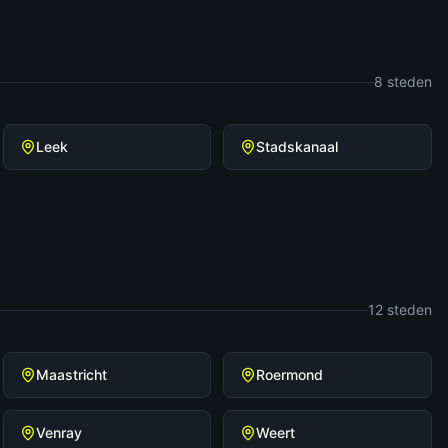
8
steden
Leek
Stadskanaal
12
steden
Maastricht
Roermond
Venray
Weert