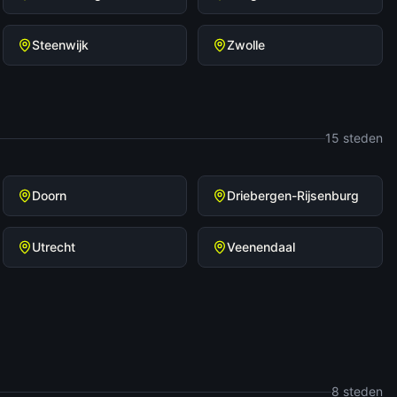
Steenwijk
Zwolle
15
steden
Doorn
Driebergen-Rijsenburg
Utrecht
Veenendaal
8
steden