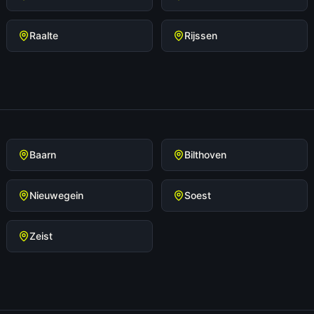
Raalte
Rijssen
Baarn
Bilthoven
Nieuwegein
Soest
Zeist