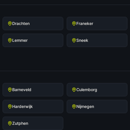
Drachten
Franeker
Lemmer
Sneek
Barneveld
Culemborg
Harderwijk
Nijmegen
Zutphen