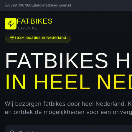
0299 396 980
info@fatbikeshuren.nl
FATBIKES
Home
Steden
HUREN.NL
163
+ locaties in Nederland
FATBIKES 
IN HEEL N
Wij bezorgen fatbikes door heel Nederland. K
en ontdek de mogelijkheden voor een onverget