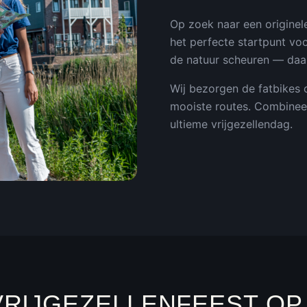
Op zoek naar een originele 
het perfecte startpunt vo
de natuur scheuren — daar
Wij bezorgen de fatbikes op
mooiste routes. Combineer
ultieme vrijgezellendag.
VRIJGEZELLENFEEST
OP 