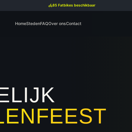
85 Fatbikes beschikbaar
Home
Steden
FAQ
Over ons
Contact
LIJK
LENFEEST