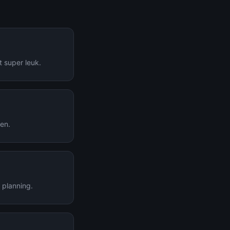
t super leuk.
en.
 planning.