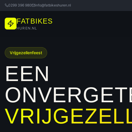
0299 396 980
info@fatbikeshuren.nl
FATBIKES
HUREN.NL
Vrijgezellenfeest
EEN
ONVERGETE
VRIJGEZEL