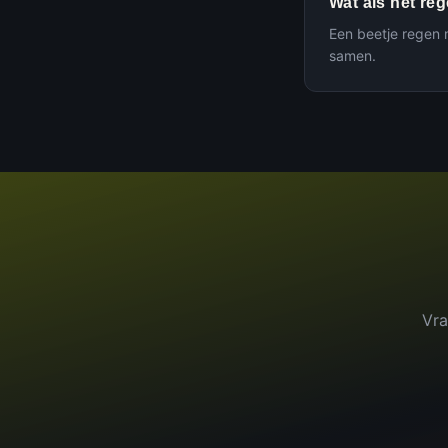
Wat als het re
Een beetje regen 
samen.
Vra